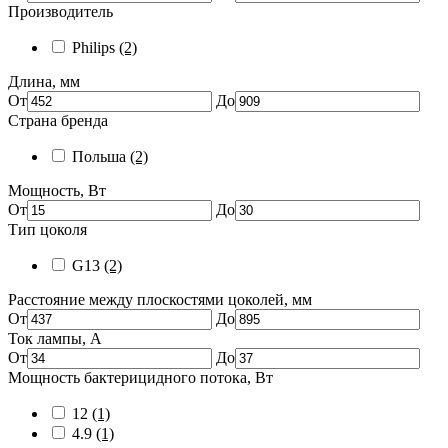
Производитель
Philips
(2)
Длина, мм
От
До
Страна бренда
Польша
(2)
Мощность, Вт
От
До
Тип цоколя
G13
(2)
Расстояние между плоскостями цоколей, мм
От
До
Ток лампы, А
От
До
Мощность бактерицидного потока, Вт
12
(1)
4.9
(1)